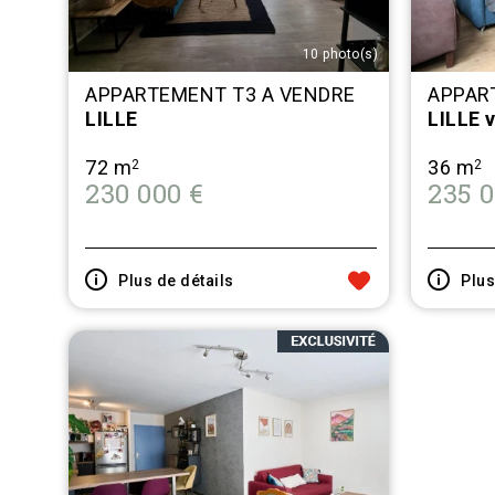
10 photo(s)
APPARTEMENT T3 A VENDRE
APPAR
LILLE
LILLE v
72 m
36 m
2
2
230 000 €
235 0
 AUX FAVORIS
AJOUTER AUX FAVORIS
Plus de détails
Plus