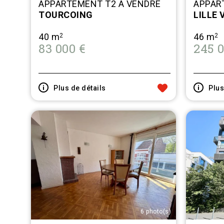
APPARTEMENT T2 A VENDRE
APPAR
TOURCOING
LILLE V
40 m
46 m
2
2
83 000 €
245 0
 AUX FAVORIS
AJOUTER AUX FAVORIS
Plus de détails
Plus
6 photo(s)