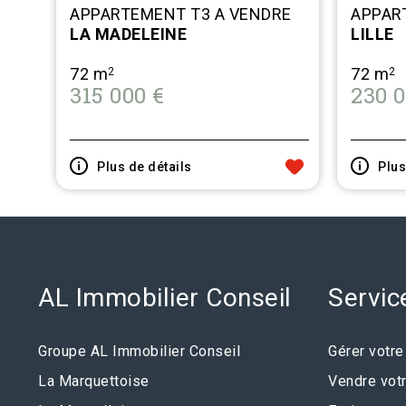
APPARTEMENT T3 A VENDRE
APPAR
LA MADELEINE
LILLE
72 m
72 m
2
2
315 000 €
230 0
Plus de détails
Plus
AL Immobilier Conseil
Servic
Groupe AL Immobilier Conseil
Gérer votre
La Marquettoise
Vendre votr