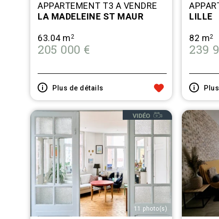
APPARTEMENT T3 A VENDRE
APPAR
LA MADELEINE ST MAUR
LILLE
63.04 m
82 m
2
2
205 000 €
239 9
 AUX FAVORIS
AJOUTER AUX FAVORIS
Plus de détails
Plus
11 photo(s)