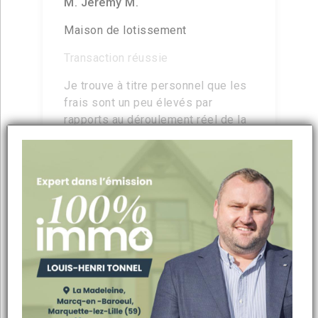
M. Jeremy M.
Maison de lotissement
Transaction réussie
Je trouve à titre personnel que les
frais sont un peu élevés par
rapports au déroulement réel de la
vente de mon bien, mais je dis ca
en allant chercher un défaut. En
dépit de cela, j'ai été très satisfait
de la prestation, de la qualité des
prospects amenés par l'agence et
la disponibilité de l'agent