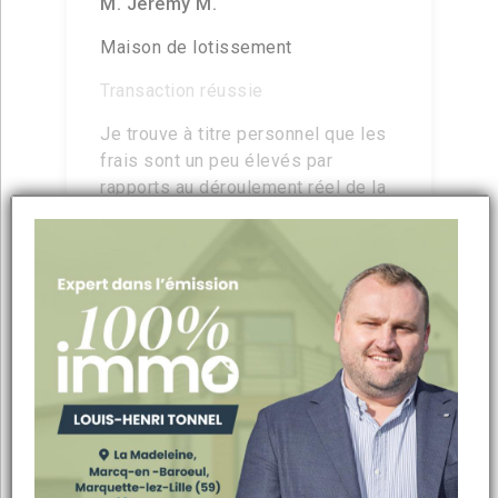
M. Jeremy M.
Maison de lotissement
Transaction réussie
Je trouve à titre personnel que les
frais sont un peu élevés par
rapports au déroulement réel de la
vente de mon bien, mais je dis ca
en allant chercher un défaut. En
dépit de cela, j'ai été très satisfait
de la prestation, de la qualité des
prospects amenés par l'agence et
la disponibilité de l'agent